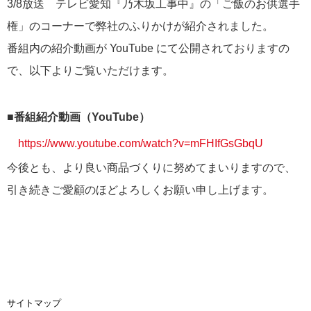
3/8放送 テレビ愛知『乃木坂工事中』の「ご飯のお供選手
リクルート
権」のコーナーで弊社のふりかけが紹介されました。
番組内の紹介動画が YouTube にて公開されておりますの
で、以下よりご覧いただけます。
■番組紹介動画（YouTube）
https://www.youtube.com/watch?v=mFHIfGsGbqU
今後とも、より良い商品づくりに努めてまいりますので、
引き続きご愛顧のほどよろしくお願い申し上げます。
サイトマップ