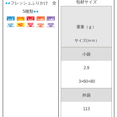
包材サイズ
●●
フレッシュふりかけ 全
5種類
●●
重量（ｇ）
サイズ(ｍｍ）
小袋
2.9
3×60×80
外袋
113