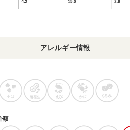
4.2
15.0
2.9
アレルギー情報
介類