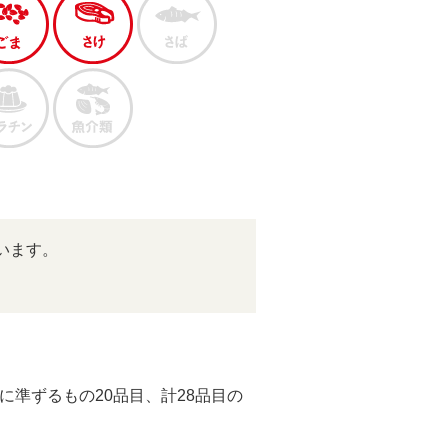
います。
準ずるもの20品目、計28品目の