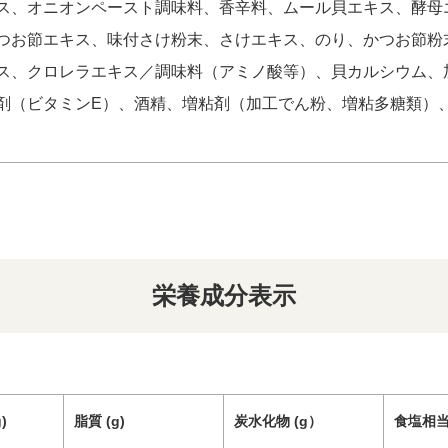
ス、オニオンペースト調味料、香辛料、ムール貝エキス、酵母
つお節エキス、味付さけ粉末、さけエキス、のり、かつお節粉
ス、クロレラエキス／調味料（アミノ酸等）、貝カルシウム、
剤（ビタミンE）、酒精、増粘剤（加工でん粉、増粘多糖類）
栄養成分表示
)
脂質 (g)
炭水化物 (g）
食塩相当