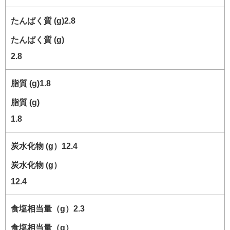
たんぱく質 (g)
2.8
脂質 (g)
1.8
炭水化物 (g）
12.4
食塩相当量（g）