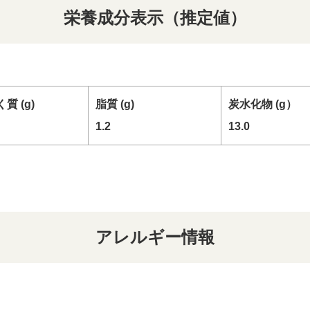
栄養成分表示（推定値）
質 (g)
脂質 (g)
炭水化物 (g）
1.2
13.0
アレルギー情報