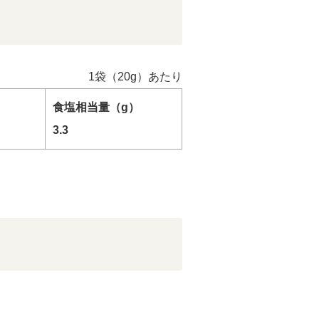
1袋（20g）あたり
食塩相当量（g）
3.3