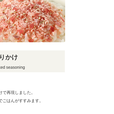
りかけ
aked seasoning
けで再現しました。
でごはんがすすみます。