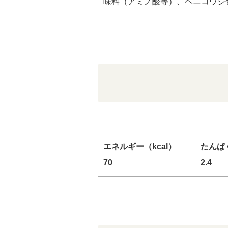
味料（アミノ酸等）、ベニコウジ
エネルギー（kcal）
たんぱく
70
2.4