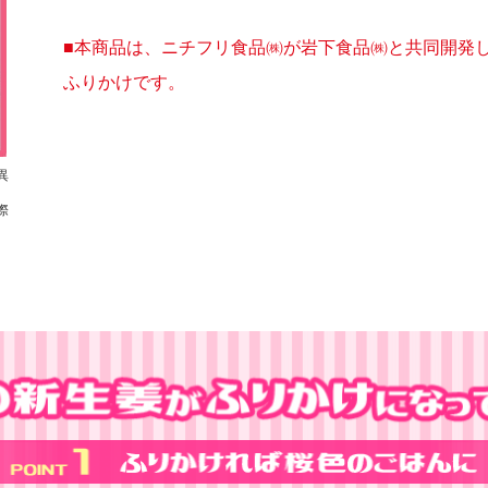
■本商品は、ニチフリ食品㈱が岩下食品㈱と共同開発
ふりかけです。
異
際