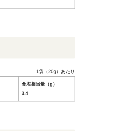
）
1袋（20g）あたり
食塩相当量（g）
3.4