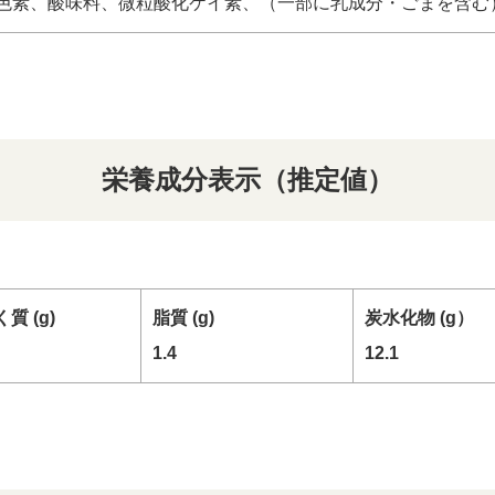
色素、酸味料、微粒酸化ケイ素、（一部に乳成分・ごまを含む
栄養成分表示（推定値）
質 (g)
脂質 (g)
炭水化物 (g）
1.4
12.1