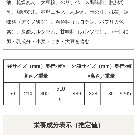
油、乾燥あん、大豆粉、のり、ベース調味料、脱脂粉
乳、鶏卵粉末、酵母エキス、あおさ、青のり、抹茶／調
味料（アミノ酸等）、着色料（カロチン、パプリカ色
素）、炭酸カルシウム、甘味料（カンゾウ）、（一部に
卵・乳成分・小麦・ごま・大豆を含む）
袋サイズ（mm）奥行×幅×
外箱サイズ（mm）奥行×幅
高さ／重量
×高さ／重量
510
50
210
300
480
328
130
5.5Kg
ｇ
栄養成分表示（推定値）