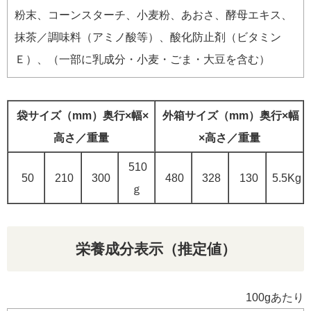
粉末、コーンスターチ、小麦粉、あおさ、酵母エキス、
抹茶／調味料（アミノ酸等）、酸化防止剤（ビタミン
Ｅ）、（一部に乳成分・小麦・ごま・大豆を含む）
袋サイズ（mm）奥行×幅×
外箱サイズ（mm）奥行×幅
高さ／重量
×高さ／重量
510
50
210
300
480
328
130
5.5Kg
ｇ
栄養成分表示（推定値）
100gあたり